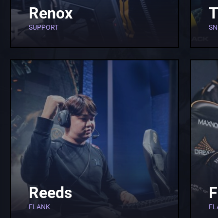
Renox
T
SUPPORT
SN
Reeds
F
FLANK
FL