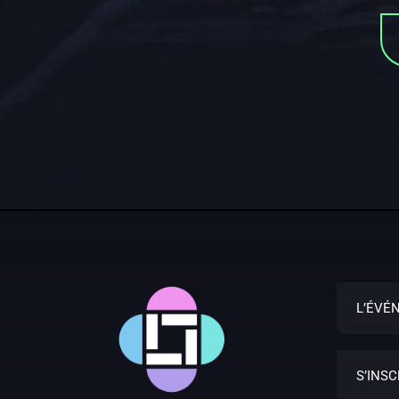
L’ÉVÉ
S’INS