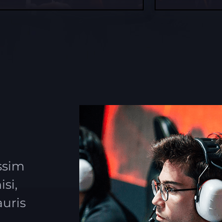
ssim
si,
auris