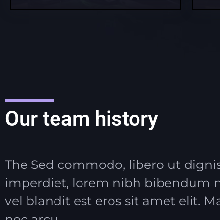
Our team history
The Sed commodo, libero ut digni
imperdiet, lorem nibh bibendum ni
vel blandit est eros sit amet elit. M
nec arcu.