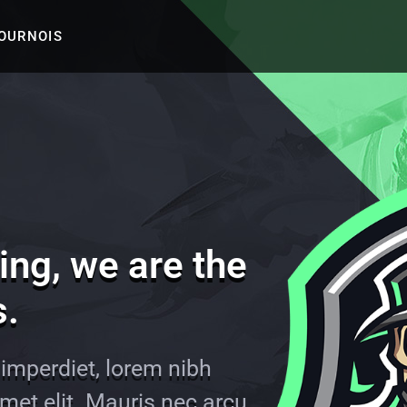
TOURNOIS
ng, we are the
s.
imperdiet, lorem nibh
amet elit. Mauris nec arcu