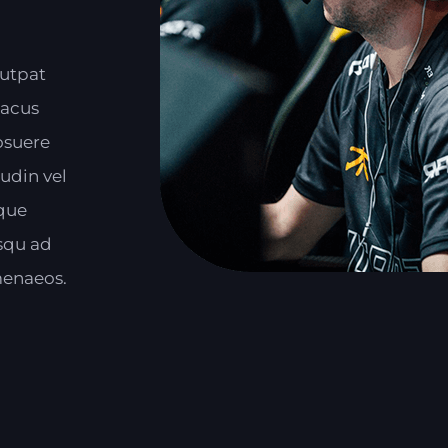
lutpat
lacus
osuere
udin vel
sque
osqu ad
menaeos.