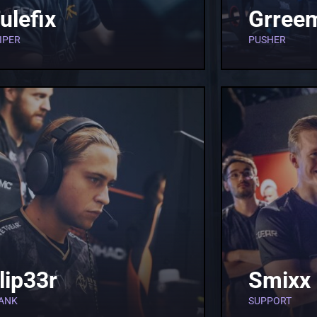
ulefix
Grree
IPER
PUSHER
lip33r
Smixx
ANK
SUPPORT