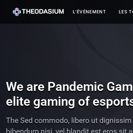
L’ÉVÉNEMENT
LES 
We are Pandemic Gami
elite gaming of esport
The Sed commodo, libero ut dignissim 
bibendum nisi, vel blandit est eros sit 