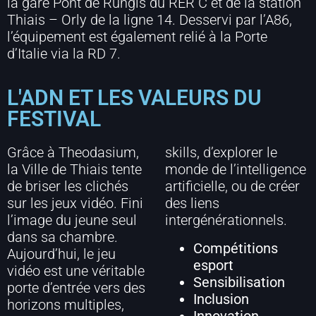
la gare Pont de Rungis du RER C et de la station
Thiais – Orly de la ligne 14. Desservi par l’A86,
l’équipement est également relié à la Porte
d’Italie via la RD 7.
L'ADN ET LES VALEURS DU
FESTIVAL
Grâce à Theodasium,
skills, d’explorer le
la Ville de Thiais tente
monde de l’intelligence
de briser les clichés
artificielle, ou de créer
sur les jeux vidéo. Fini
des liens
l’image du jeune seul
intergénérationnels.
dans sa chambre.
Compétitions
Aujourd’hui, le jeu
esport
vidéo est une véritable
Sensibilisation
porte d’entrée vers des
Inclusion
horizons multiples,