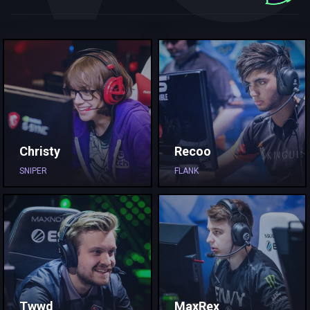
Christy
Recoo
SNIPER
FLANK
Twwd
MaxRex